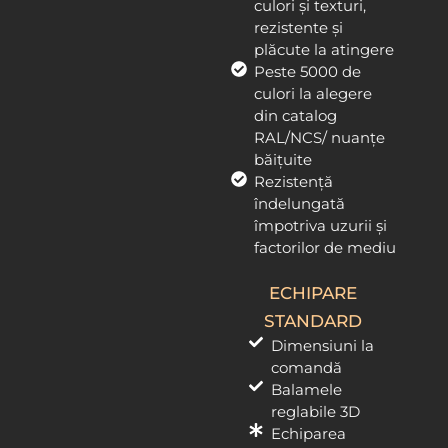
culori și texturi,
rezistente și
plăcute la atingere
Peste 5000 de
culori la alegere
din catalog
RAL/NCS/ nuanțe
băițuite
Rezistență
îndelungată
împotriva uzurii și
factorilor de mediu
ECHIPARE
STANDARD
Dimensiuni la
comandă
Balamele
reglabile 3D
Echiparea