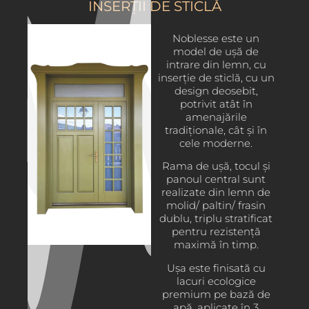
INSERȚII DE STICLĂ
Noblesse este un
model de ușă de
intrare din lemn, cu
inserție de sticlă, cu un
design deosebit,
potrivit atât în
amenajările
tradiționale, cât și în
cele moderne.
Rama de ușă, tocul și
panoul central sunt
realizate din lemn de
molid/ paltin/ frasin
dublu, triplu stratificat
pentru rezistență
maximă în timp.
Ușa este finisată cu
lacuri ecologice
premium pe bază de
apă, aplicate în 3