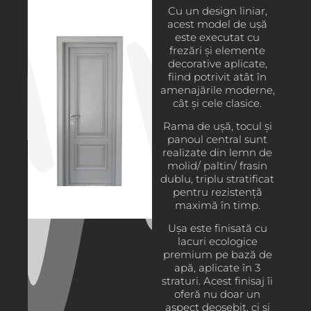
Cu un design liniar,
acest model de ușă
este executat cu
frezări și elemente
decorative aplicate,
fiind potrivit atât în
amenajările moderne,
cât și cele clasice.
Rama de ușă, tocul și
panoul central sunt
realizate din lemn de
molid/ paltin/ frasin
dublu, triplu stratificat
pentru rezistență
maximă în timp.
Ușa este finisată cu
lacuri ecologice
premium pe bază de
apă, aplicate în 3
straturi. Acest finisaj îi
oferă nu doar un
aspect deosebit, ci și